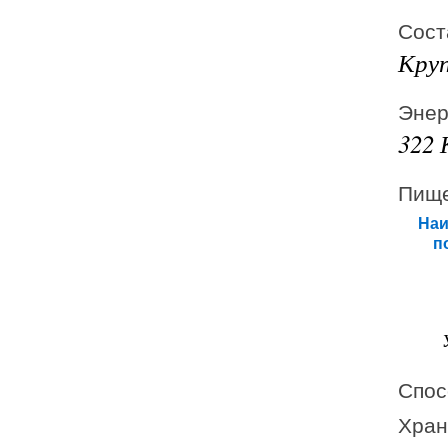
Сост
Круп
Энер
322 
Пище
Наи
п
Спос
Хран