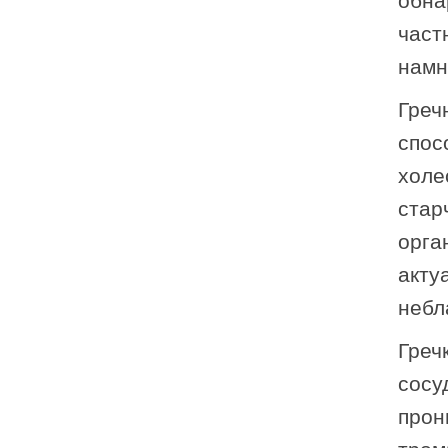
обна
част
намн
Греч
спос
холе
стар
орга
акту
небл
Греч
сосу
прон