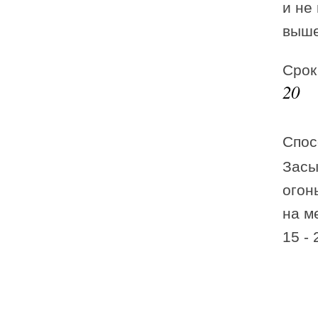
и не
выше
Срок
20
Спос
Засы
огон
на м
15 -