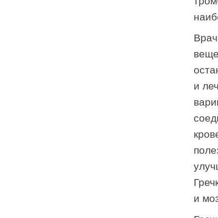
тром
наиб
Врач
веще
оста
и ле
вари
соед
кров
поле
улуч
Греч
и мо