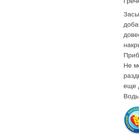
Греч
Засы
доба
дове
накр
Приб
Не м
разд
еще 
Воды