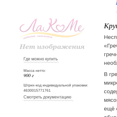
Кру
Несп
«Гре
греч
Где можно купить
необ
Масса нетто:
В гр
900 г
микр
Штрих-код индивидуальной упаковки:
4630015771761
соде
Смотреть документацию
мясо
ещё 