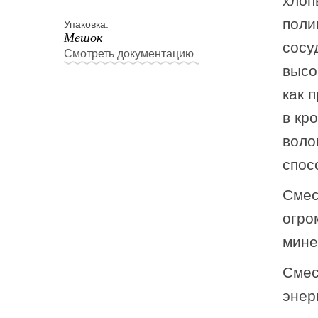
хлоп
поли
Упаковка:
Мешок
сосу
Смотреть документацию
высо
как 
в кр
воло
спос
Смес
огро
мине
Смес
энер