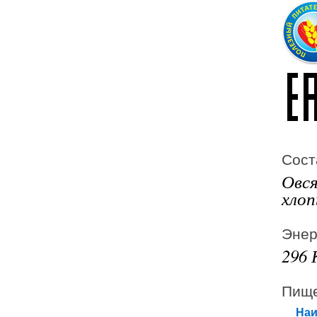
Сост
Овся
хлоп
Энер
296 
Пище
Наи