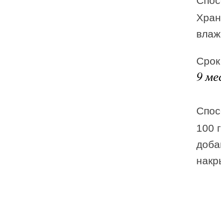
Спос
Хран
влаж
Срок
9 ме
Спос
100 
доба
накр