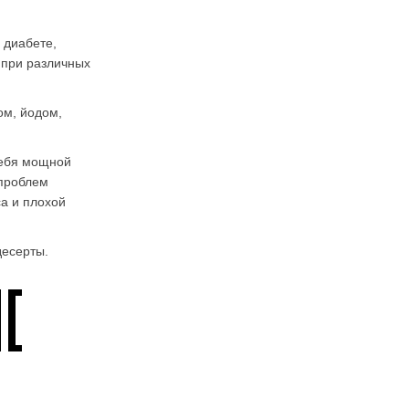
 диабете,
 при различных
ом, йодом,
себя мощной
 проблем
са и плохой
десерты.