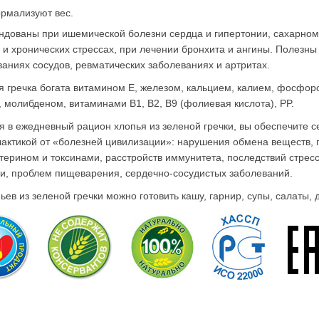
рмализуют вес.
ндованы при ишемической болезни сердца и гипертонии, сахарном
 и хронических стрессах, при лечении бронхита и ангины. Полезны
ваниях сосудов, ревматических заболеваниях и артритах.
я гречка богата витамином Е, железом, кальцием, калием, фосфор
 молибденом, витаминами В1, В2, В9 (фолиевая кислота), PP.
я в ежедневный рацион хлопья из зеленой гречки, вы обеспечите 
актикой от «болезней цивилизации»: нарушения обмена веществ,
терином и токсинами, расстройств иммунитета, последствий стрес
ии, проблем пищеварения, сердечно-сосудистых заболеваний.
ьев из зеленой гречки можно готовить кашу, гарнир, супы, салаты, 