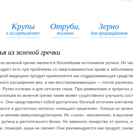
Крупы
Отруби,
Зерно
в ассортименте
толокно
для проращивания
ья из зеленой гречки
 из зеленой гречки являются богатейшим источником рутина. Их ча
ндуют есть при проблемах со свертываемостью крови и заболевани
дной медицине продукт применяется как поддерживающее средств
зного расширения вен, и как восстанавливающее — после различн
. Рутин полезен и для сетчатки глаза. При ревматизме и артритах 
 хлопьев из зеленой гречки также может существенно улучшить сос
о. Они представляют собой достаточно богатый источник клетчатк
аются и достаточно неплохо «очищают кишечник». Хлопья из зелен
ся мягким иммуномодулятором. Их «сила», несомненно, в высоко
 рутина и растительного белка. Но заменить лекарство от гриппа, е
и, пожалуй, каша не сможет. Они рекомендуются как продукт, сни