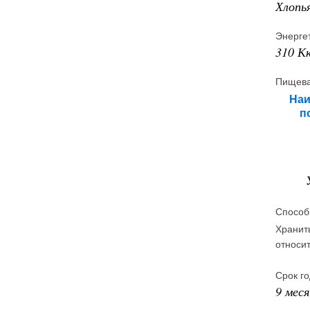
Хлопья
Энерге
310 К
Пищева
Наи
п
Способ
Хранит
относи
Срок го
9 мес