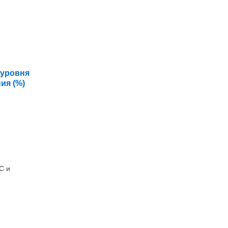
 уровня
ия (%)
С и