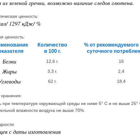
 из зеленой гречки, возможно наличие следов глютена.
тическая ценность:
кал/ 1297 кДж/ %
я ценность:
менование
Количество
% от рекомендуемого
оказателя
в 100 г.
суточного потреблен
Белки
12,6 г.
16
Жиры
3,3 г.
2,4
Углеводы
62 г.
18,4
 хранения:
ь при температуре окружающей среды не ниже 5° С и не выше 25° 
тельной влажности воздуха не выше 70%.
дности:
яцев с даты изготовления