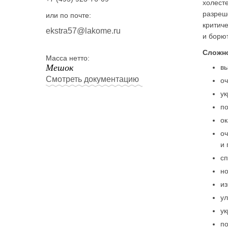
холесте
разреше
или по почте:
критиче
ekstra57@lakome.ru
и борю
Сложно
Масса нетто:
Мешок
вы
Смотреть документацию
оч
ук
п
ок
оч
и 
сп
но
из
у
ук
п