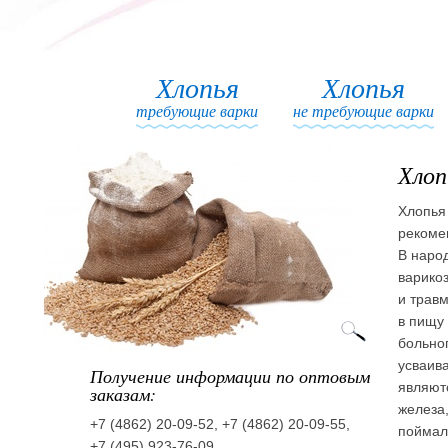
Хлопья
Хлопья
требующие варки
не требующие варки
Хлоп
Хлопья
рекоме
В наро
варико
и травм
в пищу
больног
усваив
Получение информации по оптовым
являют
заказам:
железа,
+7 (4862) 20-09-52, +7 (4862) 20-09-55,
поймал
+7 (495) 923-76-09