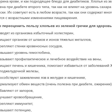
рина крови, и как подходящее блюдо для диабетиков. Хлопья из зе
на при диабете второго типа, так как не влияет на уровень сахара
ски. Их советуют есть в любом возрасте, так как они содержат мног
тся с возрастными изменениями пищеварения.
 переоценить пользу хлопьев из зеленой гречки для здоровь
водят из организма избыточный холестерин,
ищают организм от шлаков и ионов тяжелых металлов,
репляют стенки кровеносных сосудов,
овышают уровень гемоглобина,
азывают профилактическое и лечебное воздействие на вены,
ищают печень и кишечника, помогают избавиться от заболеваний
поджелудочной железы,
особствуют заживлению язв в желудке и кишечнике,
рмализуют обмен веществ (очень полезна при диабете, ожирении)
бавляют от запоров,
лучшают кровообращение,
репляют иммунитет,
овышают потенцию,