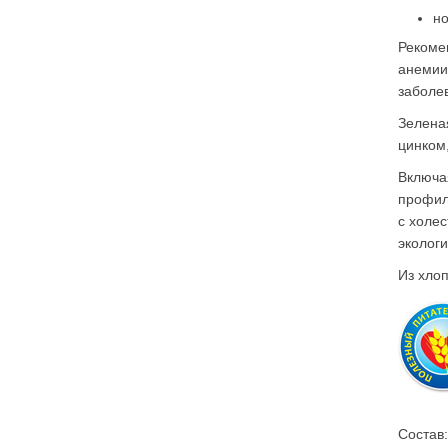
но
Рекоме
анемии
заболе
Зелена
цинком,
Включа
профил
с холес
эколог
Из хлоп
Состав: