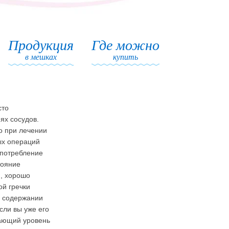
Продукция
Где можно
в мешках
купить
сто
ях сосудов.
о при лечении
ых операций
употребление
тояние
и, хорошо
ой гречки
м содержании
сли вы уже его
жающий уровень