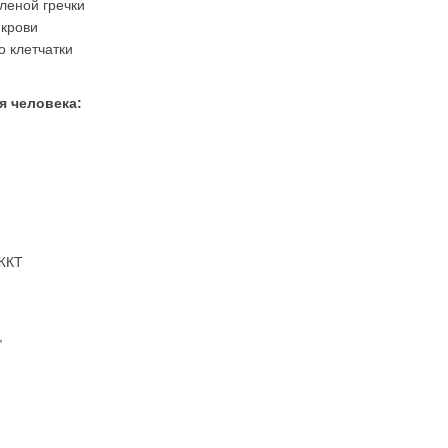
леной гречки
 крови
о клетчатки
я человека:
 ЖКТ
,