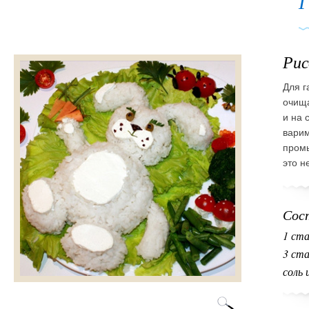
Г
Рис
Для г
очища
и на 
варим
промы
это н
Сос
1 ст
3 ста
соль 