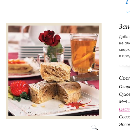
Г
Зап
Добав
не оч
сверх
в пре
Сос
Окара
Сухое
Мед 
Овся
Соев
Ябло